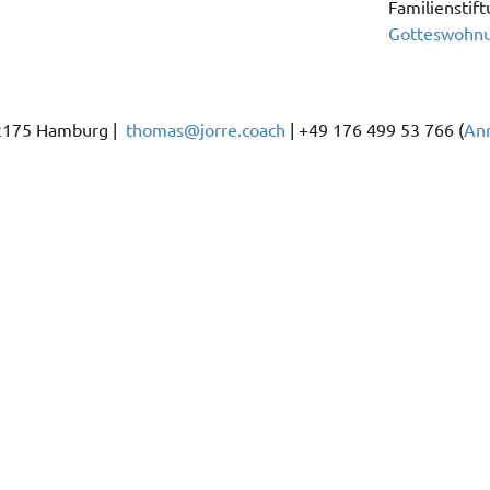
Familienstift
Gotteswohn
22175 Hamburg |
thomas@jorre.coach
| +49 176 499 53 766 (
An