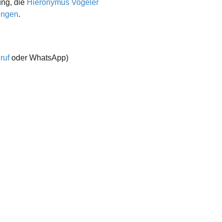
ung, die
Hieronymus Vogeler
ungen
.
ruf
oder WhatsApp)