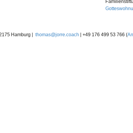
Familienstift
Gotteswohn
22175 Hamburg |
thomas@jorre.coach
| +49 176 499 53 766 (
An