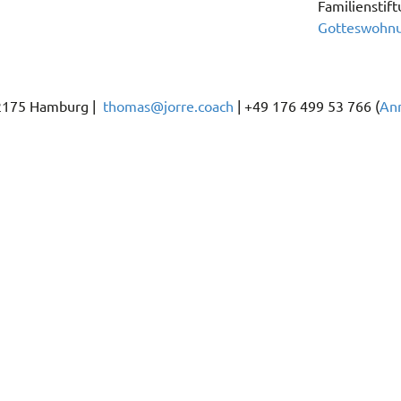
Familienstift
Gotteswohn
22175 Hamburg |
thomas@jorre.coach
| +49 176 499 53 766 (
An