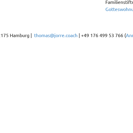
Familienstift
Gotteswohn
22175 Hamburg |
thomas@jorre.coach
| +49 176 499 53 766 (
An