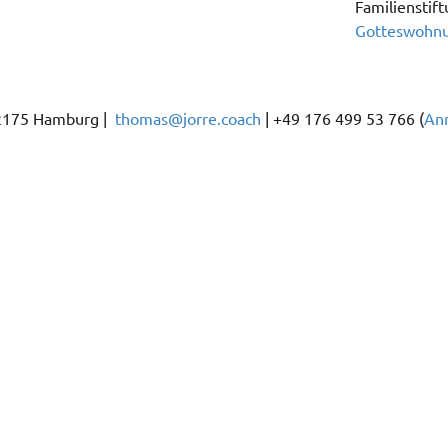
Familienstift
Gotteswohn
22175 Hamburg |
thomas@jorre.coach
| +49 176 499 53 766 (
An