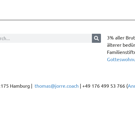
3% aller Bru
älterer bedür
Familienstift
Gotteswohn
22175 Hamburg |
thomas@jorre.coach
| +49 176 499 53 766 (
An