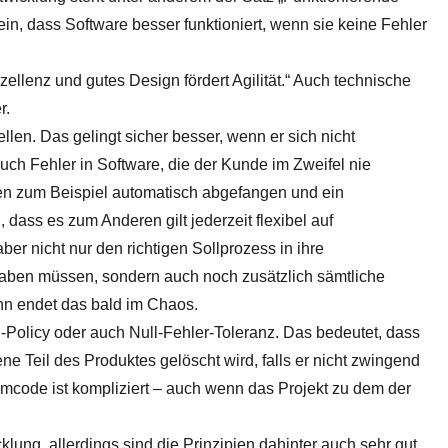
sein, dass Software besser funktioniert, wenn sie keine Fehler
ellenz und gutes Design fördert Agilität.“ Auch technische
r.
llen. Das gelingt sicher besser, wenn er sich nicht
uch Fehler in Software, die der Kunde im Zweifel nie
n zum Beispiel automatisch abgefangen und ein
dass es zum Anderen gilt jederzeit flexibel auf
r nicht nur den richtigen Sollprozess in ihre
aben müssen, sondern auch noch zusätzlich sämtliche
nn endet das bald im Chaos.
-Policy oder auch Null-Fehler-Toleranz. Das bedeutet, dass
e Teil des Produktes gelöscht wird, falls er nicht zwingend
mmcode ist kompliziert – auch wenn das Projekt zu dem der
klung, allerdings sind die Prinzipien dahinter auch sehr gut