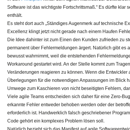
Software ist das wichtigste Fortschrittsmaß.“ Es dürfte klar 
enthält.
Es steht dort auch „Ständiges Augenmerk auf technische Exz
Excellenz klingt jetzt nicht gerade nach einem Haufen Fehle
Die Idee dahinter ist zum Einen den Kunden zufrieden zu ste
permanent über Fehlermeldungen ärgert. Natürlich gibt es a
bewusst wahrnimmt, weil die entstehenden Fehlermeldunge
Workaround gestartet wird. An der Stelle kommt zum Tragen, 
Veränderungen reagieren zu können. Wenn die Entwickler abe
Überlegungen für die notwendigen Anpassungen im Blick h
Umwege zum Kaschieren von nicht beseitigten Fehlern, da
Viele agile Teams entscheiden sich daher für eine Zero-Bug
erkannte Fehler entweder behoben werden oder der betroffen
erforderlich ist. Handwerklich falsch geschriebener Progra
Code gehört ein komplexes Problem lösen soll.
Natürlich bezieht sich das Manifest auf agile Softwareentwic