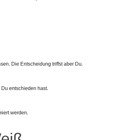
en. Die Entscheidung triffst aber Du.
e Du entschieden hast.
miert werden.
eiß