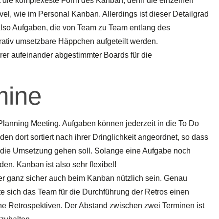
t die komplexeste Form des Kanban, denn die einzelnen
el, wie im Personal Kanban. Allerdings ist dieser Detailgrad
t also Aufgaben, die von Team zu Team entlang des
erativ umsetzbare Häppchen aufgeteilt werden.
rer aufeinander abgestimmter Boards für die
mine
n Planning Meeting. Aufgaben können jederzeit in die To Do
en dort sortiert nach ihrer Dringlichkeit angeordnet, so dass
 in die Umsetzung gehen soll. Solange eine Aufgabe noch
den. Kanban ist also sehr flexibel!
er ganz sicher auch beim Kanban nützlich sein. Genau
llte sich das Team für die Durchführung der Retros einen
e Retrospektiven. Der Abstand zwischen zwei Terminen ist